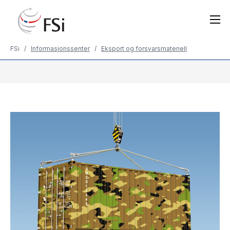
Gå
til
innholdet
FSi
/
Informasjonssenter
/
Eksport og forsvarsmateriell