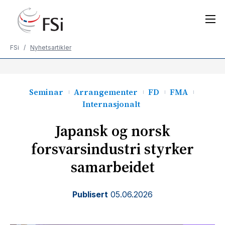
Gå
til
innholdet
FSi
/
Nyhetsartikler
Seminar
Arrangementer
FD
FMA
Internasjonalt
Japansk og norsk
forsvarsindustri styrker
samarbeidet
Publisert
05.06.2026